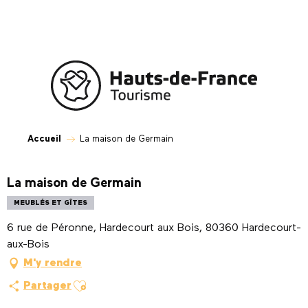
Aller
au
contenu
principal
Accueil
La maison de Germain
La maison de Germain
MEUBLÉS ET GÎTES
6 rue de Péronne, Hardecourt aux Bois, 80360 Hardecourt-
aux-Bois
M'y rendre
Ajouter aux favoris
Partager