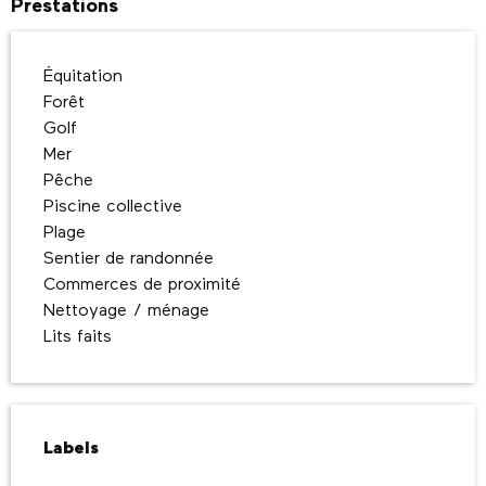
Prestations
Équitation
Forêt
Golf
Mer
Pêche
Piscine collective
Plage
Sentier de randonnée
Commerces de proximité
Nettoyage / ménage
Lits faits
Offres de prestations
Labels
Labels