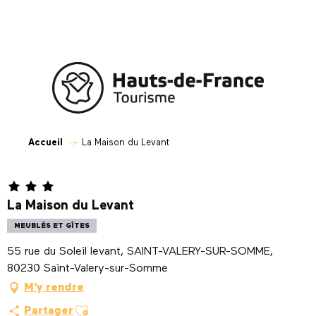
Aller
au
contenu
principal
Accueil
La Maison du Levant
La Maison du Levant
MEUBLÉS ET GÎTES
55 rue du Soleil levant, SAINT-VALERY-SUR-SOMME,
80230 Saint-Valery-sur-Somme
M'y rendre
Ajouter aux favoris
Partager