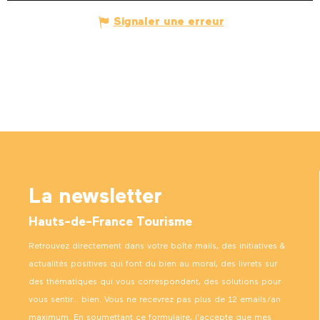
Signaler une erreur
La newsletter
Hauts-de-France Tourisme
Retrouvez directement dans votre boîte mails, des initiatives &
actualités positives qui font du bien au moral, des livrets sur
des thématiques qui vous correspondent, des solutions pour
vous sentir… bien. Vous ne recevrez pas plus de 12 emails/an
maximum. En soumettant ce formulaire, j’accepte que mes