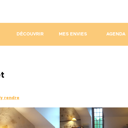
DÉCOUVRIR
MES ENVIES
AGENDA
êt
y rendre