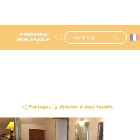
PRÉPARER
Recherche
MON SÉJOUR
Voir les favoris
Ajouter aux favoris
Partager
Ajouter à mes favoris