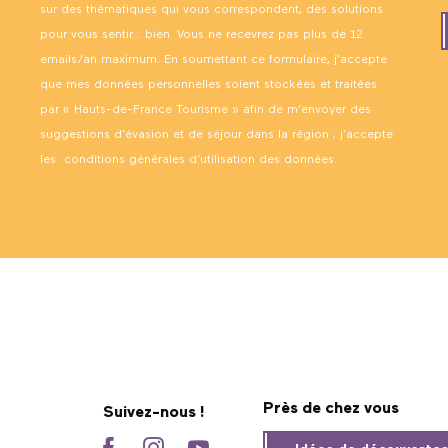
sur des thématiques qui vous correspondent, des solutions
pour vous sentir… bien. Vous ne recevrez pas plus de 12
emails/an maximum. En soumettant ce formulaire, j’accepte
que mes données personnelles soient stockées et traitées
par « Hauts-de-France Tourisme » afin de m’envoyer des
suggestions d’évasion et de séjour dans la région ; j’accepte
les
conditions générales d’utilisation des données
.
Près de chez vous
Suivez-nous !