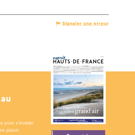
Signaler une erreur
 au
ns pour s'évader
e plaisir.