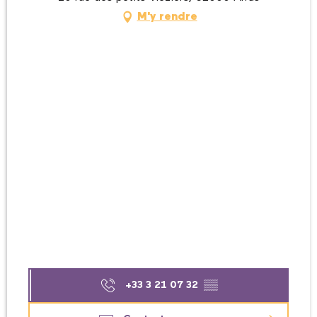
M'y rendre
+33 3 21 07 32
▒▒