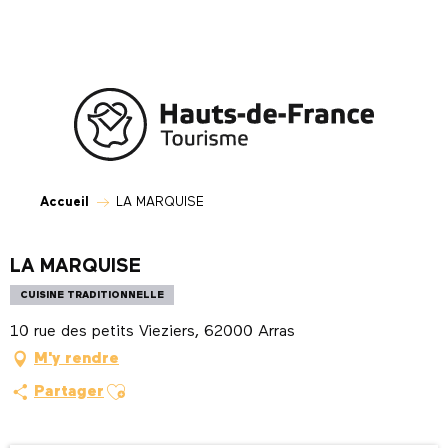
Aller
au
contenu
principal
Accueil
LA MARQUISE
LA MARQUISE
CUISINE TRADITIONNELLE
10 rue des petits Vieziers, 62000 Arras
M'y rendre
Ajouter aux favoris
Partager