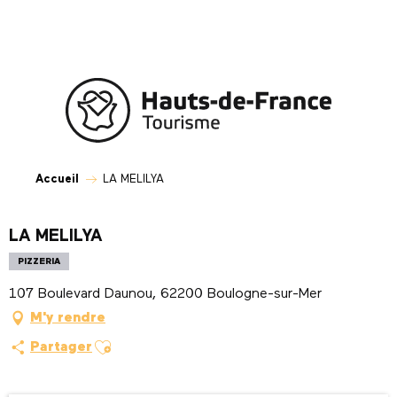
Aller
au
contenu
principal
Accueil
LA MELILYA
LA MELILYA
PIZZERIA
107 Boulevard Daunou, 62200 Boulogne-sur-Mer
M'y rendre
Ajouter aux favoris
Partager