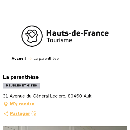
Aller
au
contenu
principal
Accueil
La parenthèse
La parenthèse
MEUBLÉS ET GÎTES
31 Avenue du Général Leclerc, 80460 Ault
M'y rendre
Ajouter aux favoris
Partager