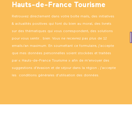
Hauts-de-France Tourisme
Retrouvez directement dans votre boîte mails, des initiatives
& actualités positives qui font du bien au moral, des livrets
sur des thématiques qui vous correspondent, des solutions
pour vous sentir… bien. Vous ne recevrez pas plus de 12
emails/an maximum. En soumettant ce formulaire, j’accepte
que mes données personnelles soient stockées et traitées
par « Hauts-de-France Tourisme » afin de m’envoyer des
suggestions d’évasion et de séjour dans la région ; j’accepte
les
conditions générales d’utilisation des données
.