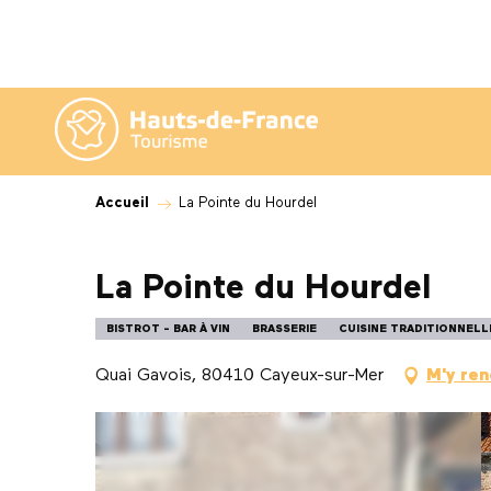
Aller
au
contenu
principal
Accueil
La Pointe du Hourdel
La Pointe du Hourdel
BISTROT - BAR À VIN
BRASSERIE
CUISINE TRADITIONNELL
Quai Gavois, 80410 Cayeux-sur-Mer
M'y re