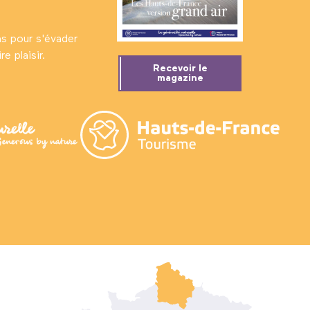
ns pour s'évader
e plaisir.
Recevoir le
magazine