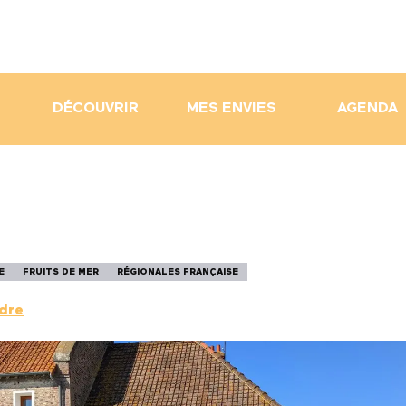
DÉCOUVRIR
MES ENVIES
AGENDA
E
FRUITS DE MER
RÉGIONALES FRANÇAISE
ndre