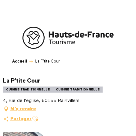
Aller
au
contenu
principal
Accueil
La P'tite Cour
La P'tite Cour
CUISINE TRADITIONNELLE
CUISINE TRADITIONNELLE
4, rue de l'église, 60155 Rainvillers
M'y rendre
Ajouter aux favoris
Partager