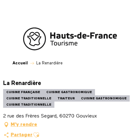
Aller
au
contenu
principal
Accueil
La Renardière
La Renardière
CUISINE FRANÇAISE
CUISINE GASTRONOMIQUE
CUISINE TRADITIONNELLE
TRAITEUR
CUISINE GASTRONOMIQUE
CUISINE TRADITIONNELLE
2 rue des Frères Segard, 60270 Gouvieux
M'y rendre
Ajouter aux favoris
Partager