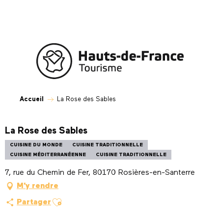
Aller
au
contenu
principal
Accueil
La Rose des Sables
La Rose des Sables
CUISINE DU MONDE
CUISINE TRADITIONNELLE
CUISINE MÉDITERRANÉENNE
CUISINE TRADITIONNELLE
7, rue du Chemin de Fer, 80170 Rosières-en-Santerre
M'y rendre
Ajouter aux favoris
Partager