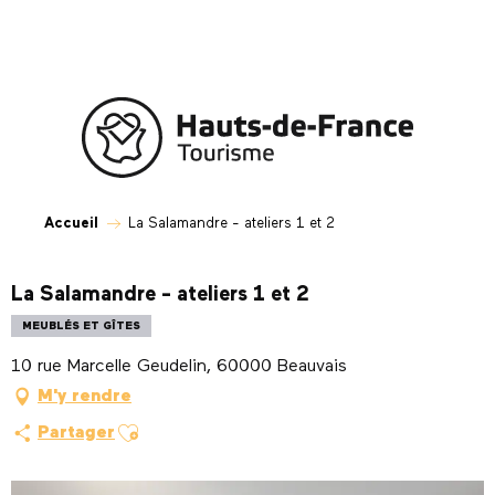
Aller
au
contenu
principal
Accueil
La Salamandre - ateliers 1 et 2
La Salamandre - ateliers 1 et 2
MEUBLÉS ET GÎTES
10 rue Marcelle Geudelin, 60000 Beauvais
M'y rendre
Ajouter aux favoris
Partager