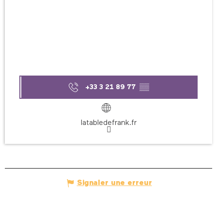
+33 3 21 89 77
▒▒
latabledefrank.fr
Signaler une erreur