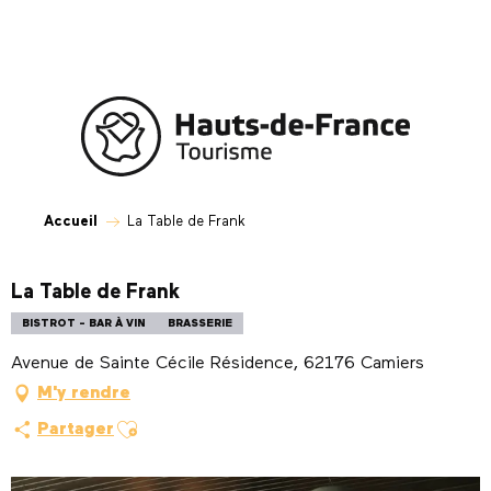
Aller
au
contenu
principal
Accueil
La Table de Frank
La Table de Frank
BISTROT - BAR À VIN
BRASSERIE
Avenue de Sainte Cécile Résidence, 62176 Camiers
M'y rendre
Ajouter aux favoris
Partager