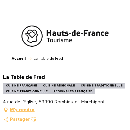
Aller
au
contenu
principal
Accueil
La Table de Fred
La Table de Fred
CUISINE FRANÇAISE
CUISINE RÉGIONALE
CUISINE TRADITIONNELLE
CUISINE TRADITIONNELLE
RÉGIONALES FRANÇAISE
4 rue de l'Eglise, 59990 Rombies-et-Marchipont
M'y rendre
Ajouter aux favoris
Partager