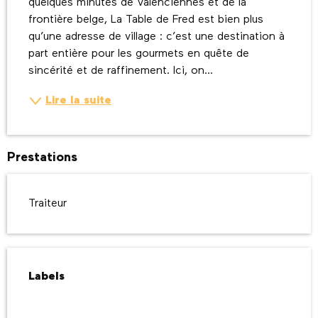
quelques minutes de Valenciennes et de la 
frontière belge, La Table de Fred est bien plus 
qu’une adresse de village : c’est une destination à 
part entière pour les gourmets en quête de 
sincérité et de raffinement. Ici, on...
Lire la suite
Prestations
Traiteur
Offres de prestations
Labels
Labels