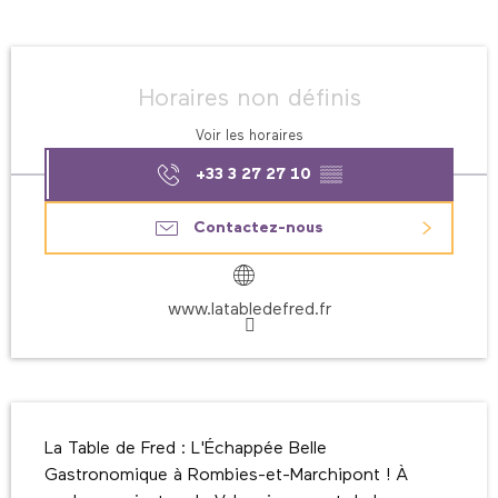
Ouverture et coordonnées
Horaires non définis
Voir les horaires
+33 3 27 27 10
▒▒
Contactez-nous
www.latabledefred.fr
Description
La Table de Fred : L'Échappée Belle 
Gastronomique à Rombies-et-Marchipont ! À 