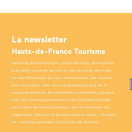
La newsletter
Hauts-de-France Tourisme
Retrouvez directement dans votre boîte mails, des initiatives
& actualités positives qui font du bien au moral, des livrets
sur des thématiques qui vous correspondent, des solutions
pour vous sentir… bien. Vous ne recevrez pas plus de 12
emails/an maximum. En soumettant ce formulaire, j’accepte
que mes données personnelles soient stockées et traitées
par « Hauts-de-France Tourisme » afin de m’envoyer des
suggestions d’évasion et de séjour dans la région ; j’accepte
les
conditions générales d’utilisation des données
.