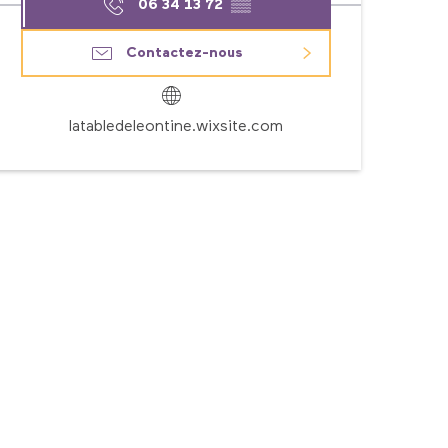
06 34 13 72
▒▒
Contactez-nous
latabledeleontine.wixsite.com