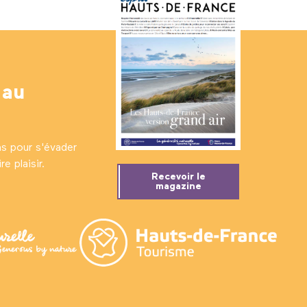
 au
ns pour s'évader
e plaisir.
Recevoir le
magazine