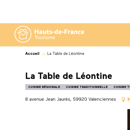
Aller
au
contenu
principal
Accueil
La Table de Léontine
La Table de Léontine
CUISINE RÉGIONALE
CUISINE TRADITIONNELLE
CUISINE 
8 avenue Jean Jaurès, 59920 Valenciennes
M