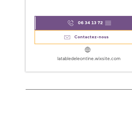
06 34 13 72
▒▒
Contactez-nous
latabledeleontine.wixsite.com