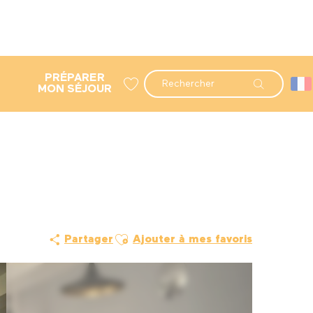
PRÉPARER
Recherche
MON SÉJOUR
Voir les favoris
Ajouter aux favoris
Partager
Ajouter à mes favoris