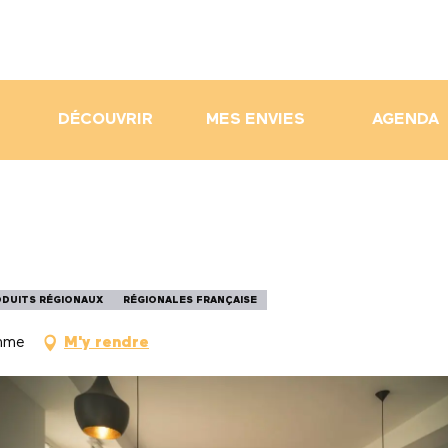
DÉCOUVRIR
MES ENVIES
AGENDA
DUITS RÉGIONAUX
RÉGIONALES FRANÇAISE
omme
M'y rendre