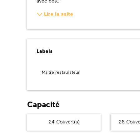
avec des...
Lire la suite
Offres de prestatio
Labels
Labels
Maître restaurateur
Capacité
24 Couvert(s)
26 Couver