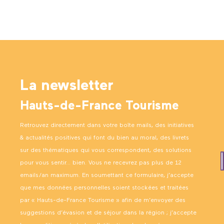
La newsletter
Hauts-de-France Tourisme
Retrouvez directement dans votre boîte mails, des initiatives
& actualités positives qui font du bien au moral, des livrets
sur des thématiques qui vous correspondent, des solutions
pour vous sentir… bien. Vous ne recevrez pas plus de 12
emails/an maximum. En soumettant ce formulaire, j’accepte
que mes données personnelles soient stockées et traitées
par « Hauts-de-France Tourisme » afin de m’envoyer des
suggestions d’évasion et de séjour dans la région ; j’accepte