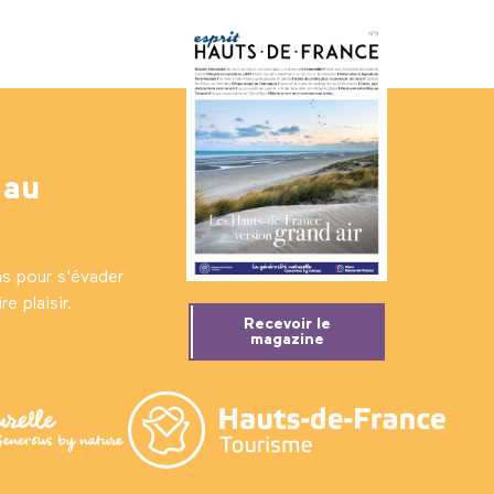
 au
ns pour s'évader
e plaisir.
Recevoir le
magazine