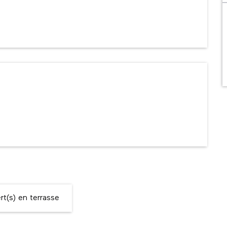
ns
t(s) en terrasse