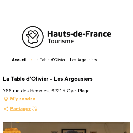
Aller
au
contenu
principal
Accueil
La Table d'Olivier - Les Argousiers
La Table d'Olivier - Les Argousiers
766 rue des Hemmes, 62215 Oye-Plage
M'y rendre
Ajouter aux favoris
Partager