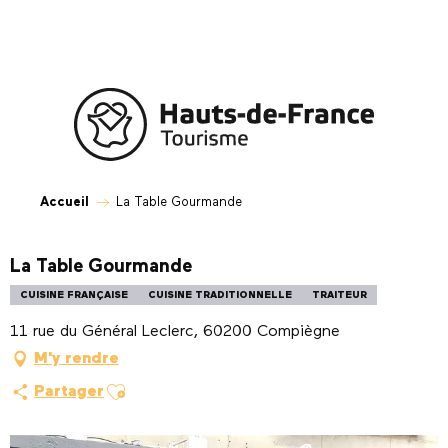
Aller
au
contenu
principal
Accueil
La Table Gourmande
La Table Gourmande
CUISINE FRANÇAISE
CUISINE TRADITIONNELLE
TRAITEUR
11 rue du Général Leclerc, 60200 Compiègne
M'y rendre
Ajouter aux favoris
Partager