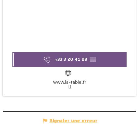
+33 3 20 41 28
▒▒
www.la-table.fr
Signaler une erreur