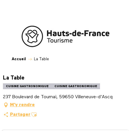
Aller
au
contenu
principal
Accueil
La Table
La Table
CUISINE GASTRONOMIQUE
CUISINE GASTRONOMIQUE
237 Boulevard de Tournai, 59650 Villeneuve-d'Ascq
M'y rendre
Ajouter aux favoris
Partager