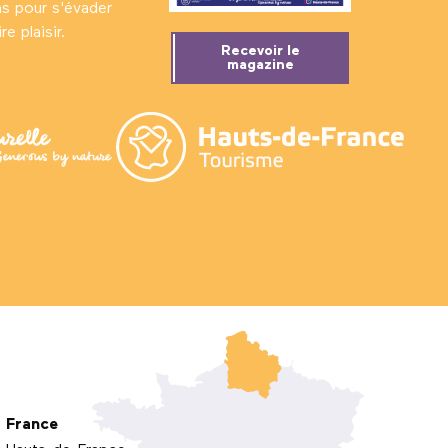
ns pour s'évader
e plaisir.
Recevoir le
magazine
France