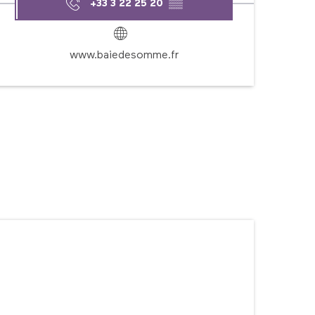
+33 3 22 25 20
▒▒
www.baiedesomme.fr