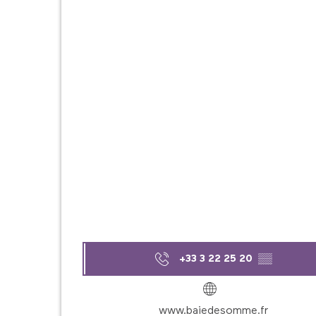
+33 3 22 25 20
▒▒
www.baiedesomme.fr