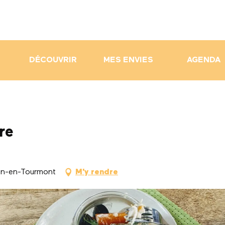
DÉCOUVRIR
MES ENVIES
AGENDA
re
in-en-Tourmont
M'y rendre