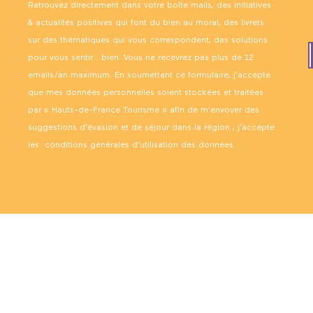
Retrouvez directement dans votre boîte mails, des initiatives
& actualités positives qui font du bien au moral, des livrets
sur des thématiques qui vous correspondent, des solutions
pour vous sentir… bien. Vous ne recevrez pas plus de 12
emails/an maximum. En soumettant ce formulaire, j’accepte
que mes données personnelles soient stockées et traitées
par « Hauts-de-France Tourisme » afin de m’envoyer des
suggestions d’évasion et de séjour dans la région ; j’accepte
les
conditions générales d’utilisation des données
.