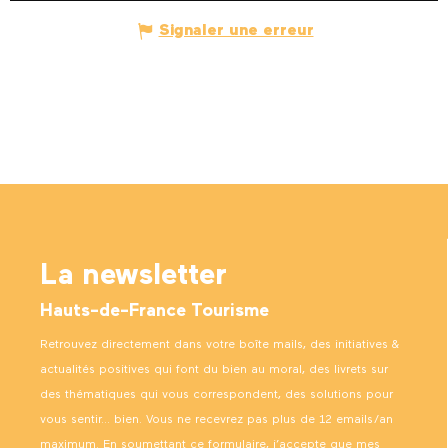
Signaler une erreur
La newsletter
Hauts-de-France Tourisme
Retrouvez directement dans votre boîte mails, des initiatives &
actualités positives qui font du bien au moral, des livrets sur
des thématiques qui vous correspondent, des solutions pour
vous sentir… bien. Vous ne recevrez pas plus de 12 emails/an
maximum. En soumettant ce formulaire, j’accepte que mes