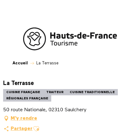
Aller
au
contenu
principal
Accueil
La Terrasse
La Terrasse
CUISINE FRANÇAISE
TRAITEUR
CUISINE TRADITIONNELLE
RÉGIONALES FRANÇAISE
50 route Nationale, 02310 Saulchery
M'y rendre
Ajouter aux favoris
Partager