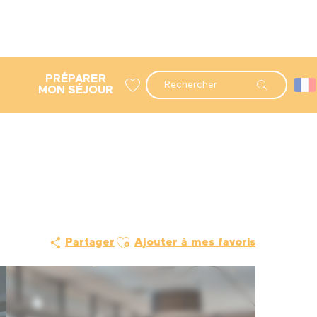
PRÉPARER
Recherche
MON SÉJOUR
Voir les favoris
Ajouter aux favoris
Partager
Ajouter à mes favoris