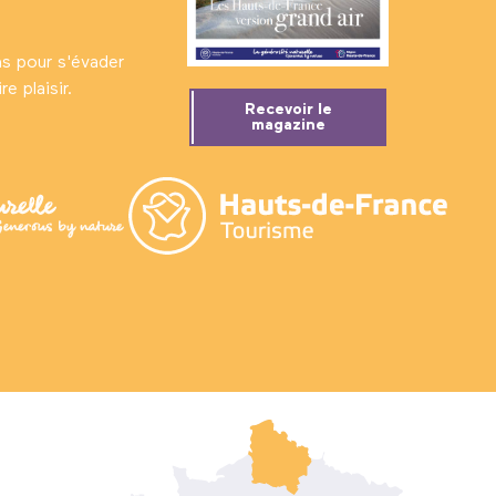
ns pour s'évader
e plaisir.
Recevoir le
magazine