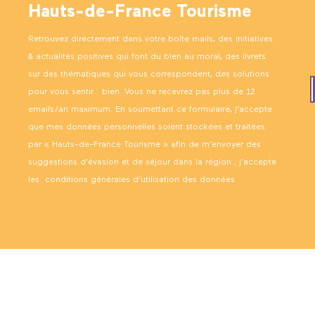
Hauts-de-France Tourisme
Retrouvez directement dans votre boîte mails, des initiatives
& actualités positives qui font du bien au moral, des livrets
sur des thématiques qui vous correspondent, des solutions
pour vous sentir… bien. Vous ne recevrez pas plus de 12
emails/an maximum. En soumettant ce formulaire, j’accepte
que mes données personnelles soient stockées et traitées
par « Hauts-de-France Tourisme » afin de m’envoyer des
suggestions d’évasion et de séjour dans la région ; j’accepte
les
conditions générales d’utilisation des données
.