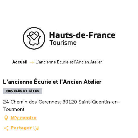
Aller
au
contenu
principal
Accueil
L'ancienne Écurie et l'Ancien Atelier
L'ancienne Écurie et l'Ancien Atelier
MEUBLÉS ET GÎTES
24 Chemin des Garennes, 80120 Saint-Quentin-en-
Tourmont
M'y rendre
Ajouter aux favoris
Partager