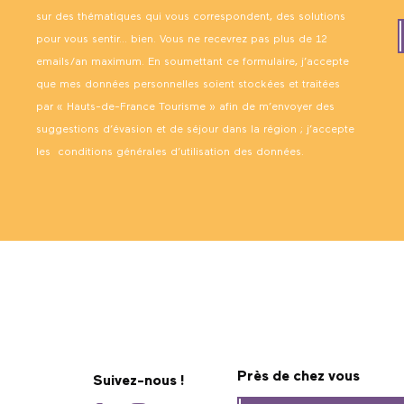
sur des thématiques qui vous correspondent, des solutions
pour vous sentir… bien. Vous ne recevrez pas plus de 12
emails/an maximum. En soumettant ce formulaire, j’accepte
que mes données personnelles soient stockées et traitées
par « Hauts-de-France Tourisme » afin de m’envoyer des
suggestions d’évasion et de séjour dans la région ; j’accepte
les
conditions générales d’utilisation des données
.
Près de chez vous
Suivez-nous !