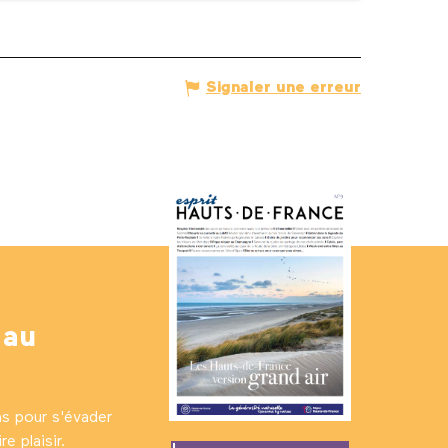
Signaler une erreur
 au
ns pour s'évader
e plaisir.