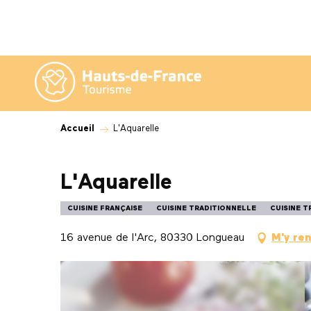
Aller
au
contenu
principal
Accueil
L'Aquarelle
L'Aquarelle
CUISINE FRANÇAISE
CUISINE TRADITIONNELLE
CUISINE T
16 avenue de l'Arc, 80330 Longueau
M'y re