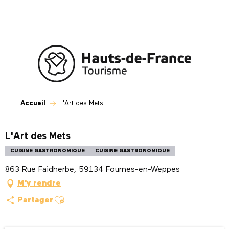
Aller
au
contenu
principal
Accueil
L'Art des Mets
L'Art des Mets
CUISINE GASTRONOMIQUE
CUISINE GASTRONOMIQUE
863 Rue Faidherbe, 59134 Fournes-en-Weppes
M'y rendre
Ajouter aux favoris
Partager