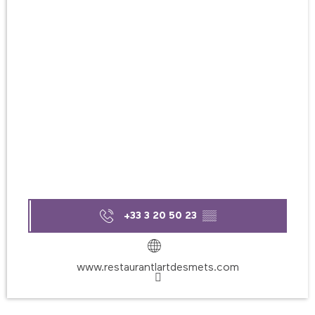
+33 3 20 50 23
▒▒
www.restaurantlartdesmets.com