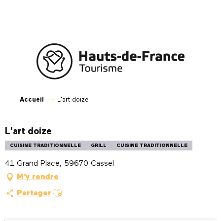
Aller
au
contenu
principal
Accueil
L'art doize
L'art doize
CUISINE TRADITIONNELLE
GRILL
CUISINE TRADITIONNELLE
41 Grand Place, 59670 Cassel
M'y rendre
Ajouter aux favoris
Partager