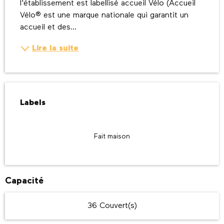
l'établissement est labellisé accueil Vélo (Accueil 
Vélo® est une marque nationale qui garantit un 
accueil et des...
Lire la suite
Offres de prestations
Labels
Labels
Fait maison
Capacité
36 Couvert(s)