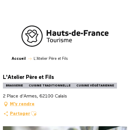
Aller
au
contenu
principal
Accueil
L'Atelier Père et Fils
L'Atelier Père et Fils
BRASSERIE
CUISINE TRADITIONNELLE
CUISINE VÉGÉTARIENNE
2 Place d'Armes, 62100 Calais
M'y rendre
Ajouter aux favoris
Partager