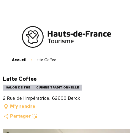
Aller
au
contenu
principal
Accueil
Latte Coffee
Latte Coffee
SALON DE THÉ
CUISINE TRADITIONNELLE
2 Rue de l'Impératrice, 62600 Berck
M'y rendre
Ajouter aux favoris
Partager