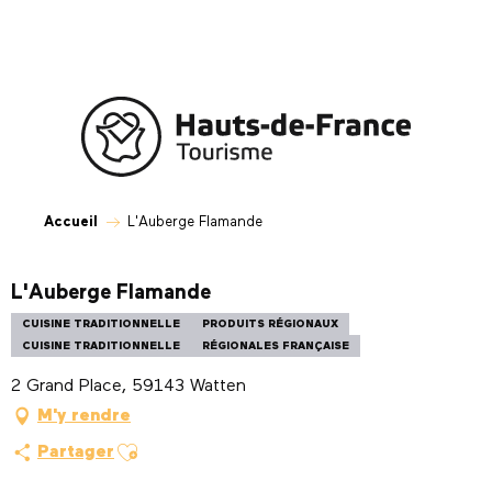
Aller
au
contenu
principal
Accueil
L'Auberge Flamande
L'Auberge Flamande
CUISINE TRADITIONNELLE
PRODUITS RÉGIONAUX
CUISINE TRADITIONNELLE
RÉGIONALES FRANÇAISE
2 Grand Place, 59143 Watten
M'y rendre
Ajouter aux favoris
Partager