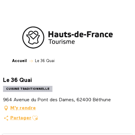
Aller
au
contenu
principal
Accueil
Le 36 Quai
Le 36 Quai
CUISINE TRADITIONNELLE
964 Avenue du Pont des Dames, 62400 Béthune
M'y rendre
Ajouter aux favoris
Partager