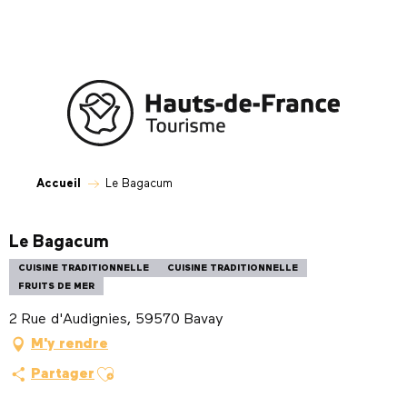
Aller
au
contenu
principal
Accueil
Le Bagacum
Le Bagacum
CUISINE TRADITIONNELLE
CUISINE TRADITIONNELLE
FRUITS DE MER
2 Rue d'Audignies, 59570 Bavay
M'y rendre
Ajouter aux favoris
Partager