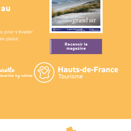
 au
ns pour s'évader
e plaisir.
Recevoir le
magazine