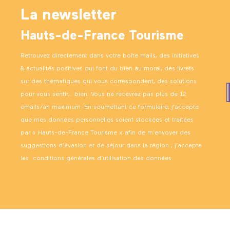
La newsletter
Hauts-de-France Tourisme
Retrouvez directement dans votre boîte mails, des initiatives
& actualités positives qui font du bien au moral, des livrets
sur des thématiques qui vous correspondent, des solutions
pour vous sentir… bien. Vous ne recevrez pas plus de 12
emails/an maximum. En soumettant ce formulaire, j’accepte
que mes données personnelles soient stockées et traitées
par « Hauts-de-France Tourisme » afin de m’envoyer des
suggestions d’évasion et de séjour dans la région ; j’accepte
les
conditions générales d’utilisation des données
.