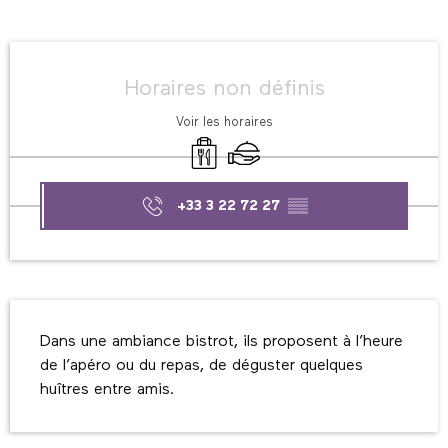
Ouverture et coordonnées
Horaires non définis
Voir les horaires
Vente à emporter
Traiteur
+33 3 22 72 27
▒▒
Description
Dans une ambiance bistrot, ils proposent à l’heure 
de l’apéro ou du repas, de déguster quelques 
huîtres entre amis.