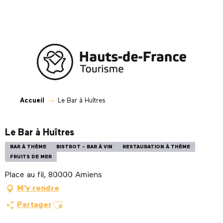
Aller
au
contenu
principal
Accueil
Le Bar à Huîtres
Le Bar à Huîtres
BAR À THÈME
BISTROT - BAR À VIN
RESTAURATION À THÈME
FRUITS DE MER
Place au fil, 80000 Amiens
M'y rendre
Ajouter aux favoris
Partager