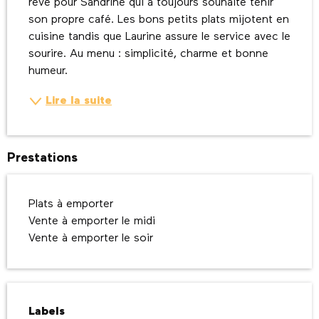
rêve pour Sandrine qui a toujours souhaité tenir 
son propre café. Les bons petits plats mijotent en 
cuisine tandis que Laurine assure le service avec le 
sourire. Au menu : simplicité, charme et bonne 
humeur.
Lire la suite
Prestations
Plats à emporter
Vente à emporter le midi
Vente à emporter le soir
Offres de prestations
Labels
Labels