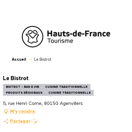
Aller
au
contenu
principal
Accueil
Le Bistrot
Le Bistrot
BISTROT - BAR À VIN
CUISINE TRADITIONNELLE
PRODUITS RÉGIONAUX
CUISINE TRADITIONNELLE
5, rue Henri Corne, 80150 Agenvillers
M'y rendre
Ajouter aux favoris
Partager