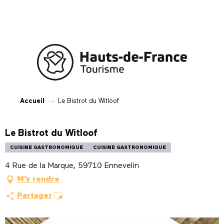
Aller
au
contenu
principal
Accueil
Le Bistrot du Witloof
Le Bistrot du Witloof
CUISINE GASTRONOMIQUE
CUISINE GASTRONOMIQUE
4 Rue de la Marque, 59710 Ennevelin
M'y rendre
Ajouter aux favoris
Partager