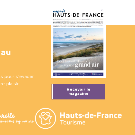
 au
ns pour s'évader
e plaisir.
Recevoir le
magazine