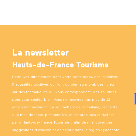
La newsletter
Hauts-de-France Tourisme
Retrouvez directement dans votre boîte mails, des initiatives
& actualités positives qui font du bien au moral, des livrets
sur des thématiques qui vous correspondent, des solutions
pour vous sentir… bien. Vous ne recevrez pas plus de 12
emails/an maximum. En soumettant ce formulaire, j’accepte
que mes données personnelles soient stockées et traitées
par « Hauts-de-France Tourisme » afin de m’envoyer des
suggestions d’évasion et de séjour dans la région ; j’accepte