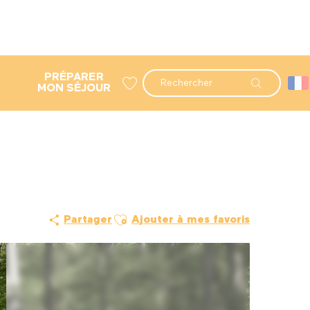
PRÉPARER
Recherche
MON SÉJOUR
Voir les favoris
Ajouter aux favoris
Partager
Ajouter à mes favoris