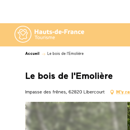
Aller
au
contenu
principal
Accueil
Le bois de l'Emolière
Le bois de l'Emolière
Impasse des frênes, 62820 Libercourt
M'y r