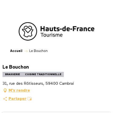
Aller
au
contenu
principal
Accueil
Le Bouchon
Le Bouchon
BRASSERIE
CUISINE TRADITIONNELLE
31, rue des Rôtisseurs, 59400 Cambrai
M'y rendre
Ajouter aux favoris
Partager