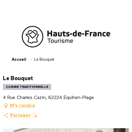
Aller
au
contenu
principal
Accueil
Le Bouquet
Le Bouquet
CUISINE TRADITIONNELLE
4 Rue Charles Cazin, 62224 Équihen-Plage
M'y rendre
Ajouter aux favoris
Partager