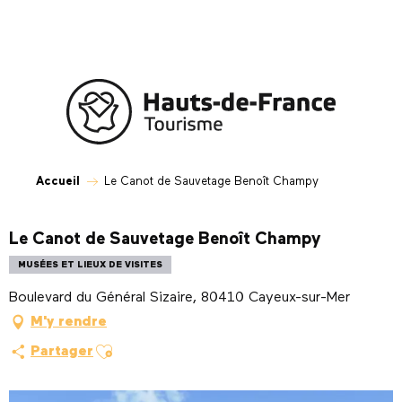
Aller
au
contenu
principal
Accueil
Le Canot de Sauvetage Benoît Champy
Le Canot de Sauvetage Benoît Champy
MUSÉES ET LIEUX DE VISITES
Boulevard du Général Sizaire, 80410 Cayeux-sur-Mer
M'y rendre
Ajouter aux favoris
Partager