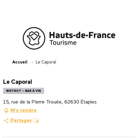
Aller
au
contenu
principal
Accueil
Le Caporal
Le Caporal
BISTROT - BAR À VIN
15, rue de la Pierre Trouée, 62630 Étaples
M'y rendre
Ajouter aux favoris
Partager