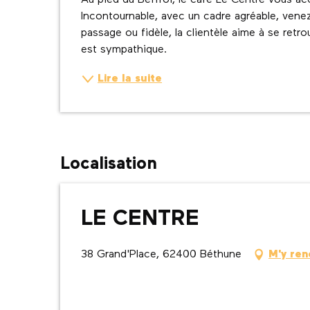
Au pied du Beffroi, le café Le Centre vous acc
Incontournable, avec un cadre agréable, venez 
passage ou fidèle, la clientèle aime à se retrou
est sympathique.
Lire la suite
Localisation
LE CENTRE
38 Grand'Place, 62400 Béthune
M'y ren