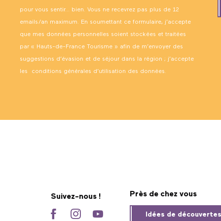
pour vous sentir… bien. Vous ne recevrez pas plus de 12
emails/an maximum. En soumettant ce formulaire, j’accepte
que mes données personnelles soient stockées et traitées
par « Hauts-de-France Tourisme » afin de m’envoyer des
suggestions d’évasion et de séjour dans la région ; j’accepte
les
conditions générales d’utilisation des données
.
Près de chez vous
Suivez-nous !
Idées de découverte