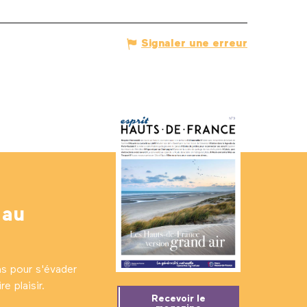
Signaler une erreur
 au
ns pour s'évader
e plaisir.
Recevoir le