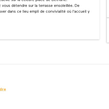
ueille sur la célèbre place de Béthune. 
vous détendre sur la terrasse ensoleillée. De 
ver dans ce lieu empli de convivialité où l'accueil y 
dre