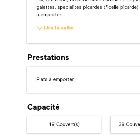
Bar, Brasserie, Creperie situe dans la zone p
galettes, specialites picardes (ficelle picarde)
a emporter.
Lire la suite
Prestations
Plats à emporter
Capacité
49 Couvert(s)
38 Couver