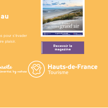
 au
ns pour s'évader
e plaisir.
Recevoir le
magazine