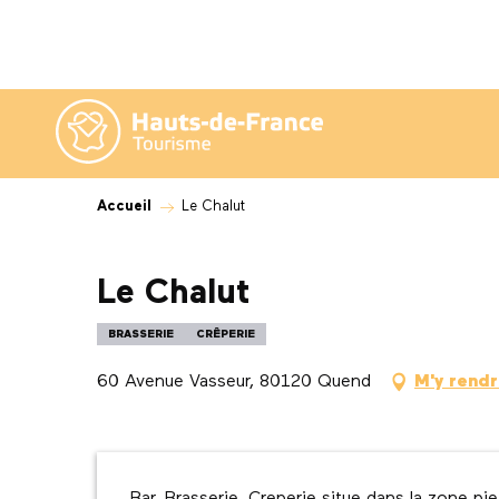
Aller
au
contenu
principal
Accueil
Le Chalut
Le Chalut
BRASSERIE
CRÊPERIE
60 Avenue Vasseur, 80120 Quend
M'y rend
Description