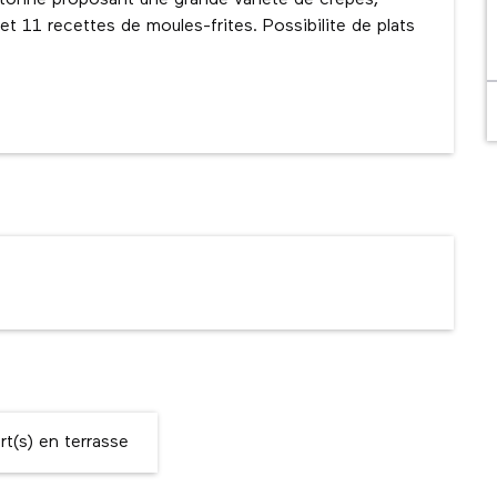
ietonne proposant une grande variete de crepes, 
 et 11 recettes de moules-frites. Possibilite de plats 
t(s) en terrasse