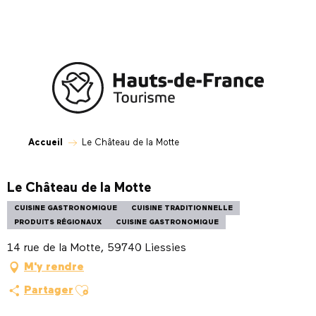
Aller
au
contenu
principal
Accueil
Le Château de la Motte
Le Château de la Motte
CUISINE GASTRONOMIQUE
CUISINE TRADITIONNELLE
PRODUITS RÉGIONAUX
CUISINE GASTRONOMIQUE
14 rue de la Motte, 59740 Liessies
M'y rendre
Ajouter aux favoris
Partager