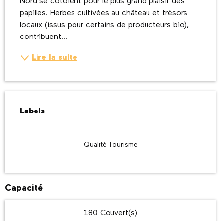
Nord se côtoient pour le plus grand plaisir des 
papilles. Herbes cultivées au château et trésors 
locaux (issus pour certains de producteurs bio), 
contribuent...
Lire la suite
Offres de prestations
Labels
Labels
Qualité Tourisme
Capacité
180 Couvert(s)