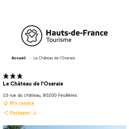
Aller
au
contenu
principal
Accueil
Le Château de l'Oseraie
Le Château de l'Oseraie
10 rue du château, 80200 Feuillères
M'y rendre
Ajouter aux favoris
Partager