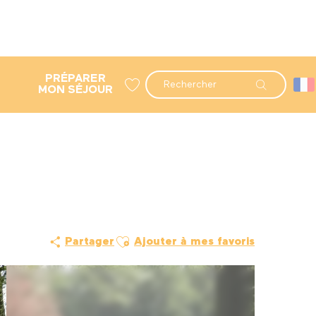
PRÉPARER
Recherche
MON SÉJOUR
Voir les favoris
Ajouter aux favoris
Partager
Ajouter à mes favoris