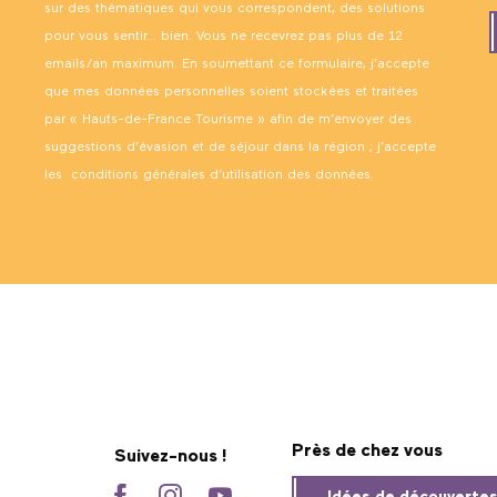
sur des thématiques qui vous correspondent, des solutions
pour vous sentir… bien. Vous ne recevrez pas plus de 12
emails/an maximum. En soumettant ce formulaire, j’accepte
que mes données personnelles soient stockées et traitées
par « Hauts-de-France Tourisme » afin de m’envoyer des
suggestions d’évasion et de séjour dans la région ; j’accepte
les
conditions générales d’utilisation des données
.
Près de chez vous
Suivez-nous !