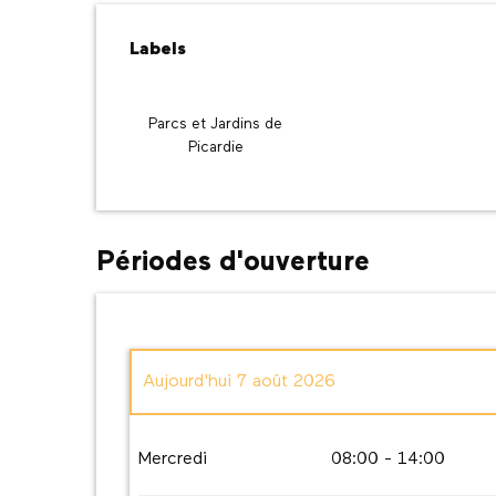
Offres de prestatio
Labels
Labels
Parcs et Jardins de
Picardie
Périodes d'ouverture
Aujourd'hui
7 août 2026
Du
1 juillet 2026
au
3 août 2026
Mercredi
08:00 - 14:00