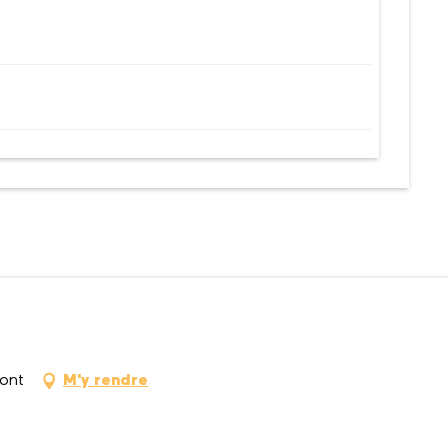
026
mont
M'y rendre