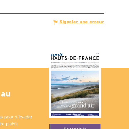
Signaler une erreur
 au
ns pour s'évader
e plaisir.