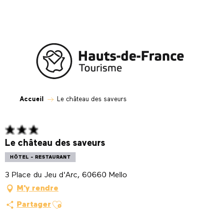
Aller
au
contenu
principal
Accueil
Le château des saveurs
Le château des saveurs
HÔTEL - RESTAURANT
3 Place du Jeu d'Arc, 60660 Mello
M'y rendre
Ajouter aux favoris
Partager