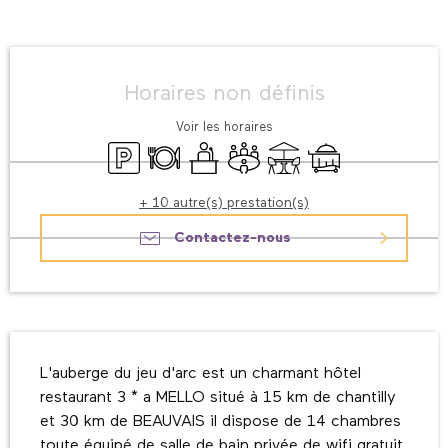
Ouverture et coordonnées
Horaires non définis
Voir les horaires
Parking
Restaurant
Séminaires
Salle de réunion
Terrasse
Service en chambre
+ 10 autre(s) prestation(s)
Contactez-nous
Description
L'auberge du jeu d'arc est un charmant hôtel 
restaurant 3 * a MELLO situé à 15 km de chantilly 
et 30 km de BEAUVAIS il dispose de 14 chambres 
toute équipé de salle de bain privée de wifi gratuit 