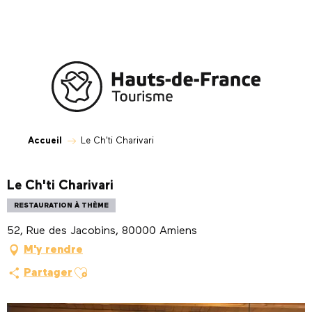
Aller
au
contenu
principal
Accueil
Le Ch'ti Charivari
Le Ch'ti Charivari
RESTAURATION À THÈME
52, Rue des Jacobins, 80000 Amiens
M'y rendre
Ajouter aux favoris
Partager