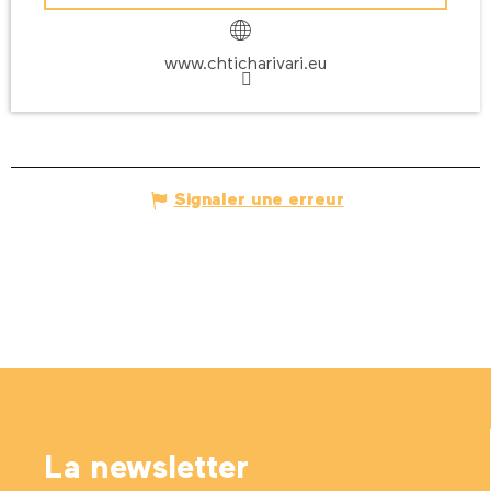
www.chticharivari.eu
Signaler une erreur
La newsletter