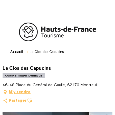
Aller
au
contenu
principal
Accueil
Le Clos des Capucins
Le Clos des Capucins
CUISINE TRADITIONNELLE
46-48 Place du Général de Gaulle, 62170 Montreuil
M'y rendre
Ajouter aux favoris
Partager