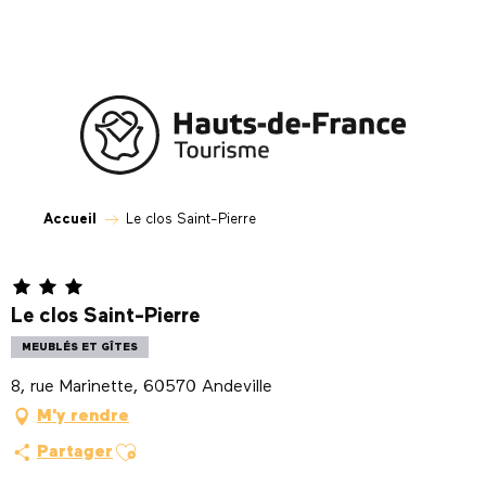
Aller
au
contenu
principal
Accueil
Le clos Saint-Pierre
Le clos Saint-Pierre
MEUBLÉS ET GÎTES
8, rue Marinette, 60570 Andeville
M'y rendre
Ajouter aux favoris
Partager