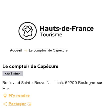
Aller
au
contenu
principal
Accueil
Le comptoir de Capécure
Le comptoir de Capécure
CAFÉTÉRIA
Boulevard Sainte-Beuve Nausicaá, 62200 Boulogne-sur-
Mer
M'y rendre
Ajouter aux favoris
Partager