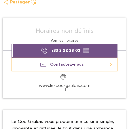
Ajouter aux favoris
Partager
Ouverture et coordonnées
Horaires non définis
Voir les horaires
+33 3 22 38 01
▒▒
Contactez-nous
www.le-coq-gaulois.com
Description
Le Coq Gaulois vous propose une cuisine simple, 
innovante et raffinée, le tout dans une ambiance 